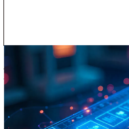
El es el proceso de
crear software diseñado pa
tablets
. Dicho así suena técnico, pero en realid
todos los días.