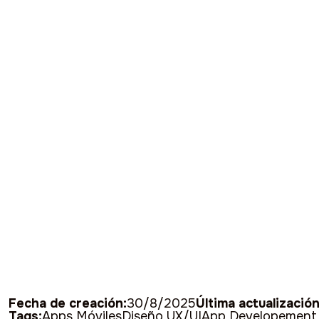
Fecha de creación:
30/8/2025
Última actualización
Tags:
Apps Móviles
Diseño UX/UI
App Developement