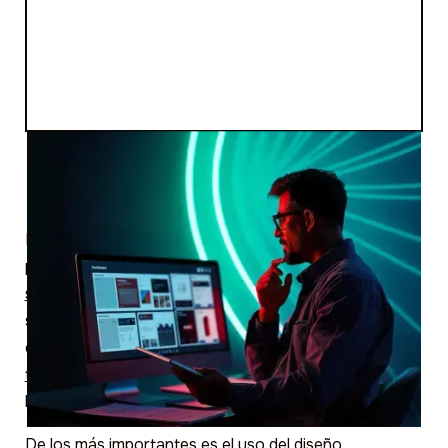
Este término se refiere a las pautas y mejores
prácticas que se siguen en el
diseño y desarrollo de
sitios web
. Estos estándares garantizan que los sitios
sean accesibles, rápidos, fáciles de usar, compatibles
con distintos dispositivos,
visualmente atractivos para
todos los usuarios
y que puedan posicionar en
buscadores.
De los más importantes es el uso del
diseño